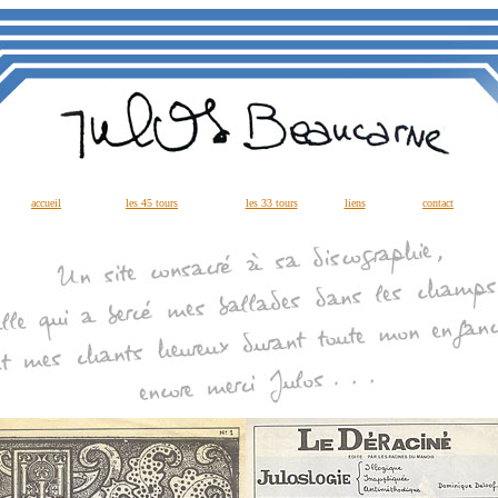
accueil
les 45 tours
les 33 tours
liens
contact